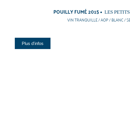
POUILLY FUMÉ 2015
LES PETIT
VIN TRANQUILLE / AOP / BLANC / S
Plus d'infos