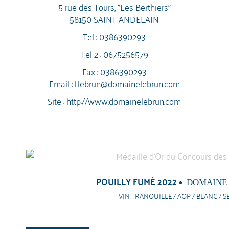
5 rue des Tours, "Les Berthiers"
58150 SAINT ANDELAIN
Tel :
0386390293
Tel 2 :
0675256579
Fax : 0386390293
Email :
l.lebrun@domainelebrun.com
Site :
http://www.domainelebrun.com
POUILLY FUMÉ 2022
DOMAINE
VIN TRANQUILLE / AOP / BLANC / S