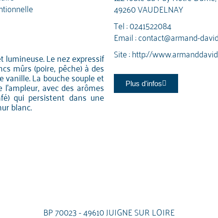
tionnelle
49260 VAUDELNAY
Tel :
0241522084
Email :
contact@armand-davi
Site :
http://www.armanddavi
et lumineuse. Le nez expressif
ancs mûrs (poire, pêche) à des
e vanille. La bouche souple et
Plus d'infos
de l'ampleur, avec des arômes
café) qui persistent dans une
ur blanc.
BP 70023 - 49610 JUIGNE SUR LOIRE