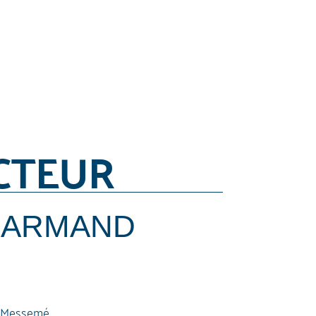
CTEUR
 ARMAND
, Messemé