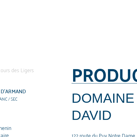
PRODU
 D’ARMAND
DOMAINE
ANC / SEC
DAVID
henin
caire
122 route du Puy Notre Dame