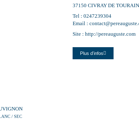
37150 CIVRAY DE TOURAI
Tel :
0247239304
Email :
contact@pereauguste
Site :
http://pereauguste.com
Plus d'infos
UVIGNON
LANC / SEC