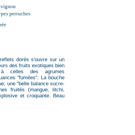
uvignon
types perruches
née
reflets dorés s'ouvre sur un
eurs des fruits exotiques bien
 à celles des agrumes
 nuances "fumées". La bouche
ue, une "belle balance sucre-
s fruités (mangue, litchi,
explosive et croquante. Beau