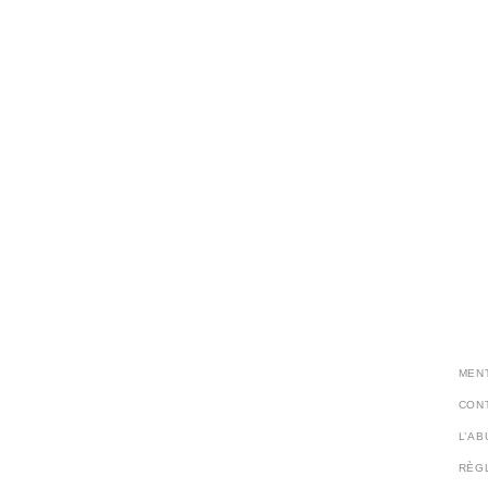
MEN
CON
L’A
RÈG