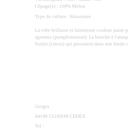
Cépage(s) :
100% Melon
Type de culture :
Raisonnée
La robe brillante et lumineuse couleur jaune pâ
agrumes (pamplemousse). La bouche à l'attaque 
fruités (citron) qui persistent dans une final
Producteur
G.M.V.L.
Gorges
44196 CLISSON CEDEX
Tel :
0629983367