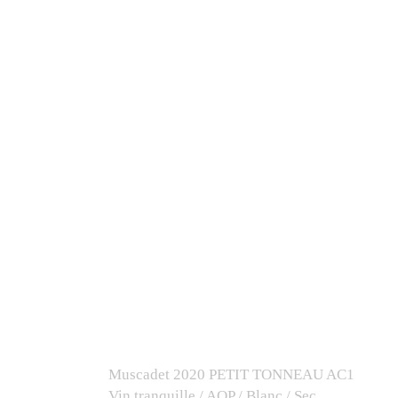
Muscadet 2020
PETIT TONNEAU AC1
Vin tranquille / AOP / Blanc / Sec