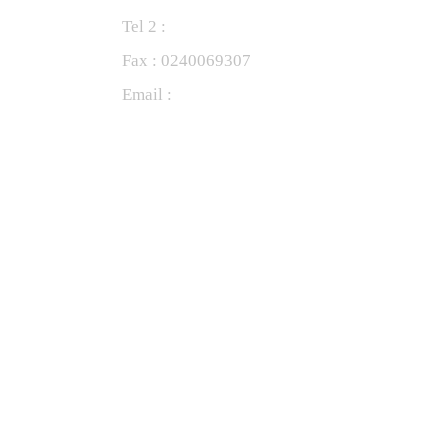
Tel 2 :
0240069305
Fax : 0240069307
Email :
oenologue@gmvl.fr
Plus d'infos