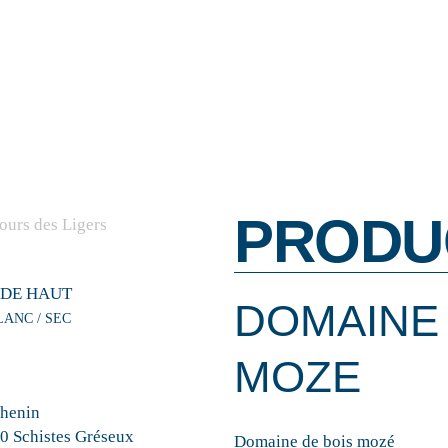
PRODU
 DE HAUT
DOMAINE 
LANC / SEC
MOZE
henin
50 Schistes Gréseux
Domaine de bois mozé