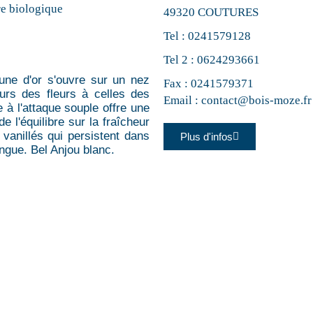
re biologique
49320 COUTURES
Tel :
0241579128
Tel 2 :
0624293661
aune d'or s'ouvre sur un nez
Fax : 0241579371
eurs des fleurs à celles des
Email :
contact@bois-moze.fr
e à l'attaque souple offre une
e l'équilibre sur la fraîcheur
 vanillés qui persistent dans
Plus d'infos
ngue. Bel Anjou blanc.