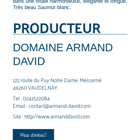
dans une finale harmonieuse, élégante et longue.
Très beau Saumur blanc.
PRODUCTEUR
DOMAINE ARMAND
DAVID
122 route du Puy Notre Dame, Messemé
49260 VAUDELNAY
Tel :
0241522084
Email :
contact@armand-david.com
Site :
http://www.armanddavid.com
Plus d'infos