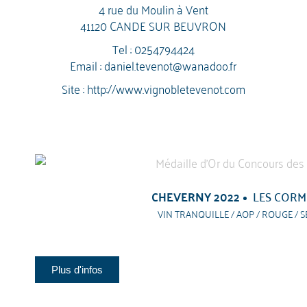
4 rue du Moulin à Vent
41120 CANDE SUR BEUVRON
Tel :
0254794424
Email :
daniel.tevenot@wanadoo.fr
Site :
http://www.vignobletevenot.com
CHEVERNY 2022
LES CORM
VIN TRANQUILLE / AOP / ROUGE / S
Plus d'infos