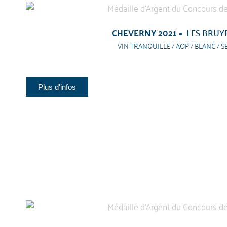
CHEVERNY 2021
LES BRUY
VIN TRANQUILLE / AOP / BLANC / S
Plus d'infos