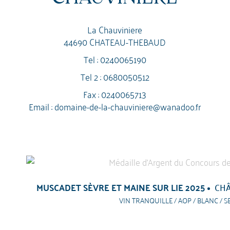
La Chauviniere
44690 CHATEAU-THEBAUD
Tel :
0240065190
Tel 2 :
0680050512
Fax : 0240065713
Email :
domaine-de-la-chauviniere@wanadoo.fr
MUSCADET SÈVRE ET MAINE SUR LIE 2025
CHÂ
VIN TRANQUILLE / AOP / BLANC / S