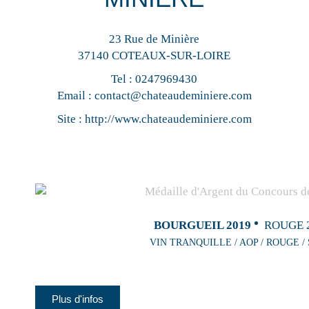
23 Rue de Minière
37140 COTEAUX-SUR-LOIRE
Tel :
0247969430
Email :
contact@chateaudeminiere.com
Site :
http://www.chateaudeminiere.com
BOURGUEIL 2019
ROUGE 
VIN TRANQUILLE / AOP / ROUGE /
Plus d'infos