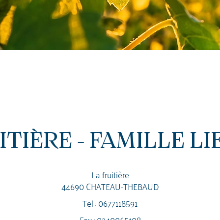
ITIÈRE - FAMILLE L
La fruitière
44690 CHATEAU-THEBAUD
Tel :
0677118591
Fax : 0240065108