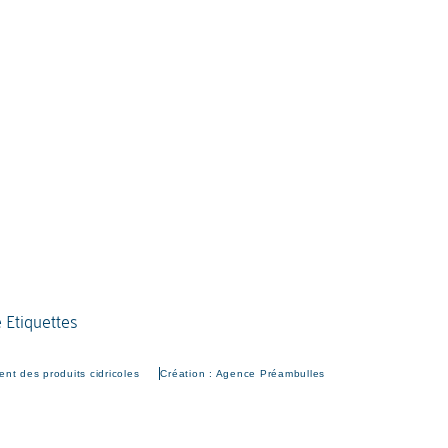
nt des produits cidricoles
Création : Agence Préambulles