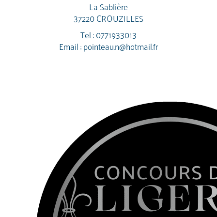
La Sablière
37220 CROUZILLES
Tel :
0771933013
Email :
pointeau.n@hotmail.fr