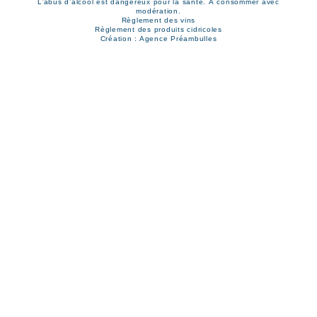
L’abus d’alcool est dangereux pour la santé. À consommer avec
modération.
Règlement des vins
Règlement des produits cidricoles
Création : Agence Préambulles