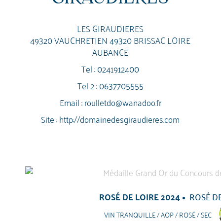
LES GIRAUDIERES
49320 VAUCHRETIEN 49320 BRISSAC LOIRE
AUBANCE
Tel :
0241912400
Tel 2 :
0637705555
Email :
roulletdo@wanadoo.fr
Site :
http://domainedesgiraudieres.com
ROSÉ DE LOIRE 2024
ROSÉ DE
VIN TRANQUILLE / AOP / ROSÉ / SEC