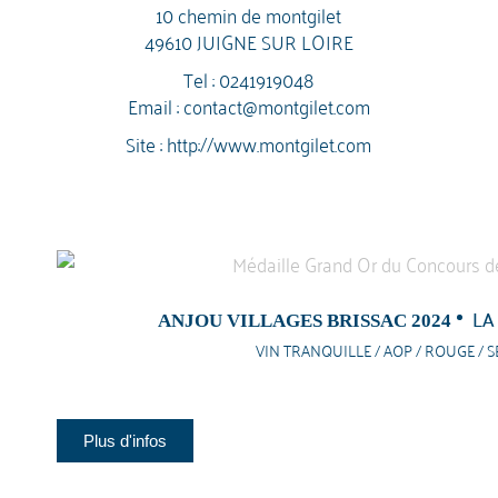
10 chemin de montgilet
49610 JUIGNE SUR LOIRE
Tel :
0241919048
Email :
contact@montgilet.com
Site :
http://www.montgilet.com
LA
ANJOU VILLAGES BRISSAC 2024
VIN TRANQUILLE / AOP / ROUGE / S
Plus d'infos