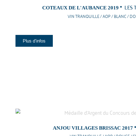
LES 
COTEAUX DE L'AUBANCE 2019
VIN TRANQUILLE / AOP / BLANC / D
Plus d'infos
ANJOU VILLAGES BRISSAC 2017
VIN TRANQUILLE / AOP / ROUGE / S