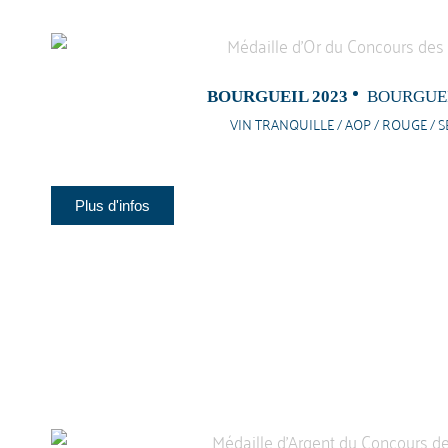
BOURGUEIL 2023
BOURGUEI
VIN TRANQUILLE / AOP / ROUGE / S
Plus d'infos